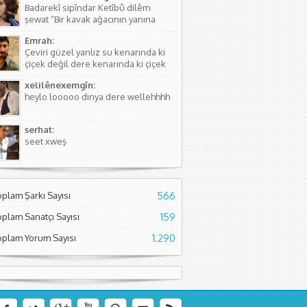
Badarekî sipîndar Ketîbû dilêm
kişinin...
şewat “Bir kavak ağacının yanına
düşmüştü, Yüreğim yangın yeri”
Emrah:
Sözlerdeki hikayede birini arıyorlar
Çeviri güzel yanlız su kenarında ki
ve aradıkları yerde bir kavak
çiçek değil dere kenarında ki çiçek
ağacının yanında yere düşmüş
diyor. Normal çiçeklerden daha
buluyorlar. Aslında Kürtçesinde de...
xelilênexemgîn:
kıymetli olduğunu söylüyor sanırım.
heylo looooo dinya dere wellehhhh
Asıl söyleyen Seyade Şame dur...
serhat:
seet xweş
oplam Şarkı Sayısı
566
oplam Sanatçı Sayısı
159
oplam Yorum Sayısı
1.290