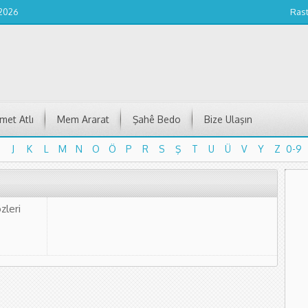
 2026
Ras
et Atlı
Mem Ararat
Şahê Bedo
Bize Ulaşın
J
K
L
M
N
O
Ö
P
R
S
Ş
T
U
Ü
V
Y
Z
0-9
J
K
L
M
N
O
Ö
P
R
S
Ş
T
U
Ü
V
Y
Z
0-9
zleri