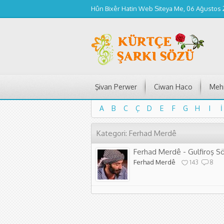
Hûn Bixêr Hatin Web Siteya Me, 06 Ağustos
Şivan Perwer
Ciwan Haco
Mehm
A
B
C
Ç
D
E
F
G
H
I
İ
A
B
C
Ç
D
E
F
G
H
I
İ
Kategori: Ferhad Merdê
Ferhad Merdê - Gulfiroş Sö
Ferhad Merdê
143
8