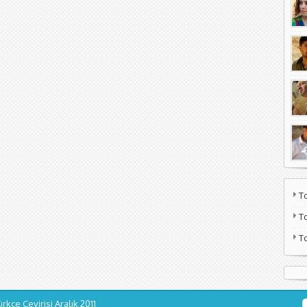
T
T
T
ürkçe Çevirisi
Aralık 2011