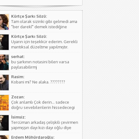
Kürtçe Şarkı Sözü:
Tam olarak sizinki gibi gelmedi ama
"ber darekî" demek istediğine
kanaat getirerek o şekilde
Kürtçe Şarkı Sözü:
düzeltmede bulundum. Teşkkürler
Uyarın için teşekkür ederim. Gerekli
mantıksal düzeltme yapılmıştır.
serhat:
bu şarkının notasini bilen varsa
paylasabilirmj
Rasim:
Kobani mi? Ne alaka. ????????
Zozan:
Çok anlamlı Çok derin... sadece
doğru sevebilenlerin hissedecegi
manalar var....
İsimsiz:
Tercüman arkadaş çelişkili çevirmen
yapmışşın dayı kızı dayı oğlu diye
birşey yoktur hala kızı dayı oğlu
Erdem Mühürdaroğlu:
vardır biraz aile yapısını öğren ( iki