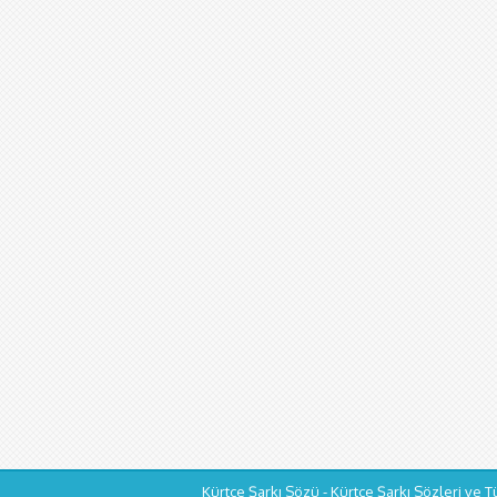
Kürtçe Şarkı Sözü - Kürtçe Şarkı Sözleri ve T