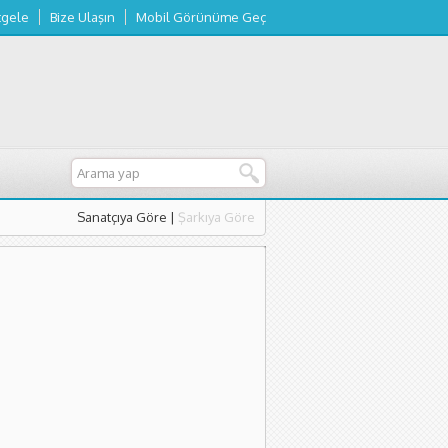
tgele
Bize Ulaşın
Mobil Görünüme Geç
Sanatçıya Göre
|
Şarkıya Göre