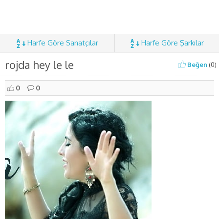
Harfe Göre Sanatçılar
Harfe Göre Şarkılar
rojda hey le le
Beğen
(
0
)
0
0