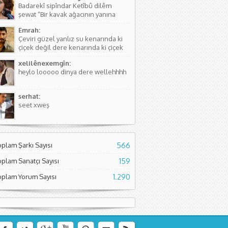
Badarekî sipîndar Ketîbû dilêm
kişinin...
şewat “Bir kavak ağacının yanına
düşmüştü, Yüreğim yangın yeri”
Emrah:
Sözlerdeki hikayede birini arıyorlar
Çeviri güzel yanlız su kenarında ki
ve aradıkları yerde bir kavak
çiçek değil dere kenarında ki çiçek
ağacının yanında yere düşmüş
diyor. Normal çiçeklerden daha
buluyorlar. Aslında Kürtçesinde de...
xelilênexemgîn:
kıymetli olduğunu söylüyor sanırım.
heylo looooo dinya dere wellehhhh
Asıl söyleyen Seyade Şame dur...
serhat:
seet xweş
oplam Şarkı Sayısı
566
oplam Sanatçı Sayısı
159
oplam Yorum Sayısı
1.290