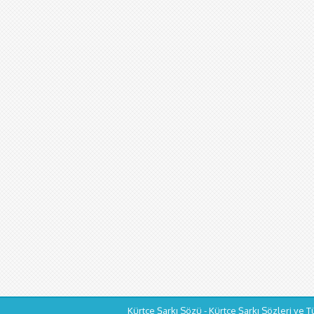
Kürtçe Şarkı Sözü - Kürtçe Şarkı Sözleri ve T