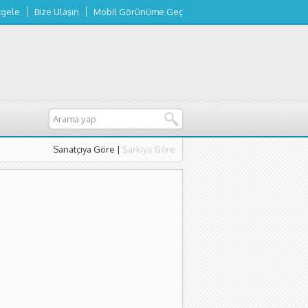
tgele
Bize Ulaşın
Mobil Görünüme Geç
Sanatçıya Göre
|
Şarkıya Göre