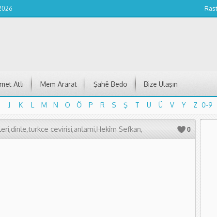
 2026
Ras
et Atlı
Mem Ararat
Şahê Bedo
Bize Ulaşın
J
K
L
M
N
O
Ö
P
R
S
Ş
T
U
Ü
V
Y
Z
0-9
J
K
L
M
N
O
Ö
P
R
S
Ş
T
U
Ü
V
Y
Z
0-9
eri,dinle,turkce cevirisi,anlami,Hekîm Sefkan,
0