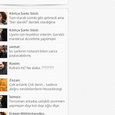
Kürtçe Şarkı Sözü:
Tam olarak sizinki gibi gelmedi ama
"ber darekî" demek istediğine
kanaat getirerek o şekilde
Kürtçe Şarkı Sözü:
düzeltmede bulundum. Teşkkürler
Uyarın için teşekkür ederim. Gerekli
mantıksal düzeltme yapılmıştır.
serhat:
bu şarkının notasini bilen varsa
paylasabilirmj
Rasim:
Kobani mi? Ne alaka. ????????
Zozan:
Çok anlamlı Çok derin... sadece
doğru sevebilenlerin hissedecegi
manalar var....
İsimsiz:
Tercüman arkadaş çelişkili çevirmen
yapmışşın dayı kızı dayı oğlu diye
birşey yoktur hala kızı dayı oğlu
Erdem Mühürdaroğlu:
vardır biraz aile yapısını öğren ( iki