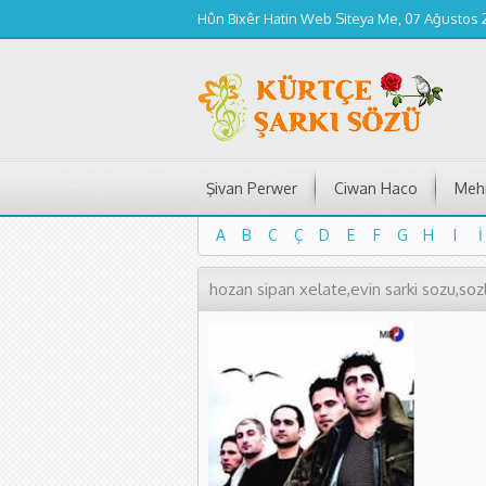
Hûn Bixêr Hatin Web Siteya Me, 07 Ağustos
Şivan Perwer
Ciwan Haco
Mehm
A
B
C
Ç
D
E
F
G
H
I
İ
A
B
C
Ç
D
E
F
G
H
I
İ
hozan sipan xelate,evin sarki sozu,sozl