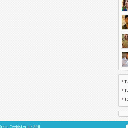
T
T
T
ürkçe Çevirisi
Aralık 2011